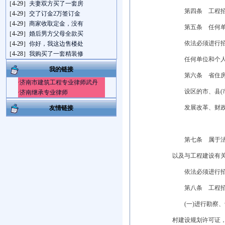
［4-29］
夫妻双方买了一套房
第四条 工程招标
［4-29］
交了订金2万签订金
［4-29］
商家收取定金，没有
第五条 任何单位
［4-29］
婚后男方父母全款买
依法必须进行招标
［4-29］
你好，我这边售楼处
［4-28］
我购买了一套精装修
任何单位和个人不
我的链接
第六条 省住房城
·
济南市建筑工程专业律师武丹
设区的市、县(市
·
济南继承专业律师
发展改革、财政、
友情链接
第七条 属于法律
以及与工程建设有
依法必须进行招标
第八条 工程招
(一)进行勘察、
村建设规划许可证