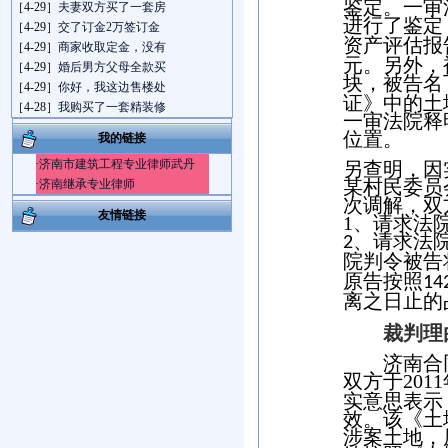
鉴定。一审
［4-29］
夫妻双方买了一套房
进行了鉴定
［4-29］
交了订金2万签订金
资产评估报
［4-29］
商家收取定金，没有
元。另外，
［4-29］
婚后男方父母全款买
块，被告名
［4-29］
你好，我这边售楼处
证》中的土
［4-28］
我购买了一套精装修
一审法院释
位置。
我的链接
·
济南市建筑工程专业律师武丹
另查明，因
某村民委员
·
济南继承专业律师
次调解，双
友情链接
1
、请求法
、请求法
2
院判令被告
原告按照
14
离之日止的
裁判理
济南合
双方于
2011
实意思表示
效。该《土
涉案土地，