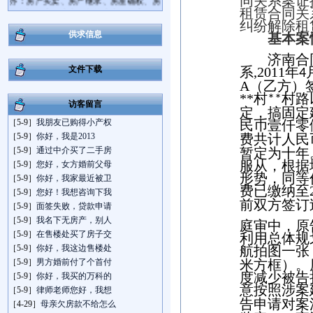
同关系
案证
屋拆迁、离婚房产分割等房产纠纷案件；
租赁合同关
并且精通企业法律顾问业务，担任多家
纠纷解除租
大、中型企业的法律顾问，具备相当丰富
供求信息
基本案
的执业实践经验和诉讼技巧。
济南合
王勇律师咨询电话：13573782679，地址:
文件下载
系
,
2011
年
4
济南市经七路758号连城国际大厦A座301
A
（乙方）
室。
**
村
村路
**
访客留言
定，搞固定
［5-9］
我朋友已购得小产权
民币壹仟零
［5-9］
你好，我是2013
费共计人民
［5-9］
通过中介买了二手房
暂定为十年
服从，根据
［5-9］
您好，女方婚前父母
形势，同等
［5-9］
你好，我家最近被卫
费已缴纳至
［5-9］
您好！我想咨询下我
前双方签订
［5-9］
面签失败，贷款申请
［5-9］
我名下无房产，别人
庭审中，原
［5-9］
在售楼处买了房子交
利用总体规
［5-9］
你好，我这边售楼处
航拍图一张
［5-9］
男方婚前付了个首付
米方框）。
度减少被告
［5-9］
你好，我买的万科的
意按照涉案
［5-9］
律师老师您好，我想
告申请对案
［4-29］
母亲欠房款不给怎么