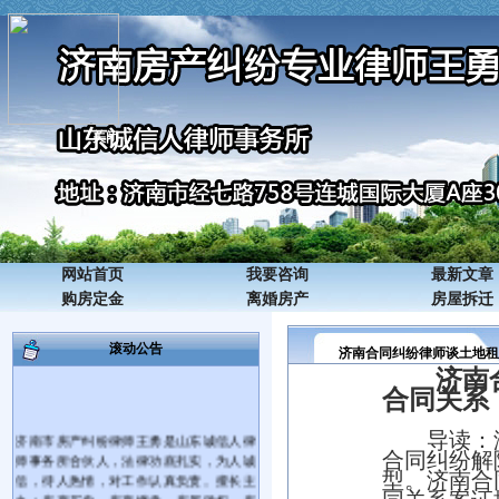
关闭
网站首页
我要咨询
最新文章
购房定金
离婚房产
房屋拆迁
滚动公告
济南合同纠纷律师谈土地租
济南
合同关系
济南市房产纠纷律师王勇是山东诚信人律
导读：
师事务所合伙人，法律功底扎实，为人诚
合同纠纷解
信，待人热情，对工作认真负责。擅长主
型。
济南合
办：房产买卖、房产继承、房屋确权、房