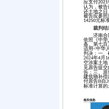
应支付
2021
认为，被告
还土地之日
被告应参照
元标
14250
裁判结
济南合
依照《中华
条、第七百
适用
<
中华
判决：一、
2024
年
月
4
1
空涉案土地
见原告提交
告；三、原
建筑物补偿
付原告
B
自
2
标准计算的
相关信息: