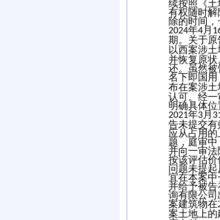
续按照《土
有权随时解
除的时间，
年
月
2024
4
1
期。关于原
以西案涉土
并恢复原状
还。虽然被
名下即国用
布在案涉土
认可。经一
明确具体位
年
月
2021
3
3
告未提交有
应从占用的
题，庭审中
并向一审法
按该评估价
问题未提起
宜在本案中
并给予被告
询有限公司
案建筑物在
案土地上的