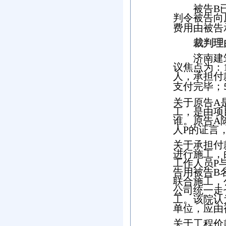
被告
B
判令被告向
费用由被告
裁判理
济南建
议焦点为：
人，承担付
支付完毕；
关于原告
A
工，是由项
谁。原告
A
人
P
的证言
关于承担付
进行施工，
工作人员
P
告用被告
B
联合施工，
公司统一走
工。该院认
单位，应由
关于工程价