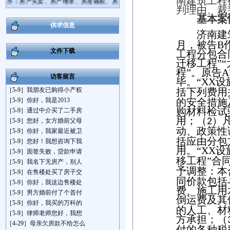
南建筑工程
屋拆迁、离婚房产分割等房产纠纷案件；
判理由、裁
并且精通企业法律顾问业务，担任多家
基本案
大、中型企业的法律顾问，具备相当丰富
供求信息
济南建
的执业实践经验和诉讼技巧。
月，被告
B
王勇律师咨询电话：13573782679，地址:
文件下载
工程分包合
济南市经七路758号连城国际大厦A座301
迁移工程”
室。
程”。原告
A
访客留言
毕。
“
XX
设
［5-9］
我朋友已购得小产权
括下列费用
［5-9］
你好，我是2013
的安全措施
购材料检试
［5-9］
通过中介买了二手房
用；（
）
2
［5-9］
您好，女方婚前父母
动、政策性
［5-9］
你好，我家最近被卫
括应由分包
［5-9］
您好！我想咨询下我
用。“
XX
设
［5-9］
面签失败，贷款申请
移工程”合
［5-9］
我名下无房产，别人
予调整：本
［5-9］
在售楼处买了房子交
同价款包括
［5-9］
你好，我这边售楼处
费、施工用
［5-9］
男方婚前付了个首付
倒运费及其
［5-9］
你好，我买的万科的
的人工、材
［5-9］
律师老师您好，我想
方承担；（
［4-29］
母亲欠房款不给怎么
付的各种税