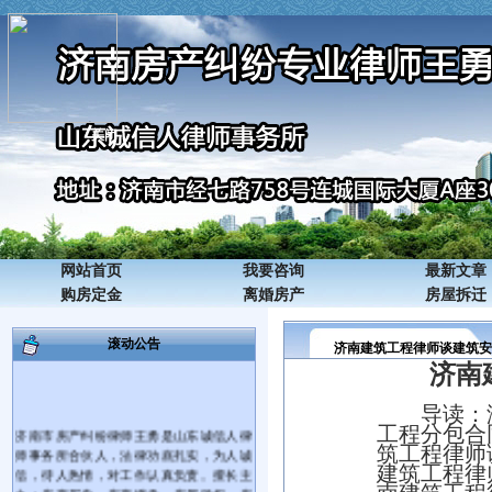
关闭
网站首页
我要咨询
最新文章
购房定金
离婚房产
房屋拆迁
滚动公告
济南建筑工程律师谈建筑安
济南
导读：
济南市房产纠纷律师王勇是山东诚信人律
工程分包合
师事务所合伙人，法律功底扎实，为人诚
筑工程律师
信，待人热情，对工作认真负责。擅长主
建筑工程律
办：房产买卖、房产继承、房屋确权、房