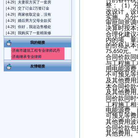
［4-29］
夫妻双方买了一套房
整：（
）
1
［4-29］
交了订金2万签订金
改设计，设
［4-29］
商家收取定金，没有
实施。凡分
［4-29］
婚后男方父母全款买
审批同意调
［4-29］
你好，我这边售楼处
决算时按本
［4-28］
我购买了一套精装修
合理化建议
内的项、量
我的链接
的价格从本
元。
·
济南市建筑工程专业律师武丹
75,650
合同价款同
·
济南继承专业律师
与工程施工
友情链接
用电能源费
不可预见等
及其他费用
本合同价款
及其他费用
同价款同时
工程施工相
电能源费、
可预见等费
其他费用波
合同价款包
其他费用。