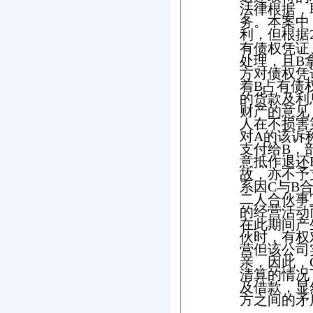
法律根据，
务。本案中
利，但根据
有债权凭证
处理，且
B
方对债权凭
着
B
占有债
的货款及利
财产的意见
人在不损害
对
A
的该诉
支付给
B
，
意抵作退还
故，亦不予
系因
C
与
B
二人合伙事
的经营活动
在此期间产
伙时，有权
营但该公司
亲，因此，
清算的情况
及借款，显
方之间的矛