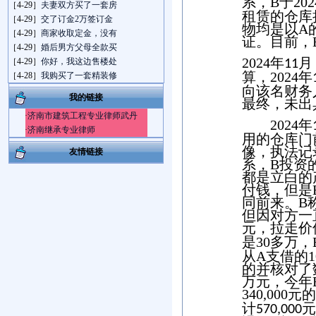
系，
B
于
202
［4-29］
夫妻双方买了一套房
租赁的仓库
［4-29］
交了订金2万签订金
物均是以
A
［4-29］
商家收取定金，没有
证。目前，
［4-29］
婚后男方父母全款买
2024
年
月
［4-29］
你好，我这边售楼处
11
算，
2024
年
［4-28］
我购买了一套精装修
向该名财务
我的链接
最终，未出
·
济南市建筑工程专业律师武丹
2024
年
·
济南继承专业律师
用的仓库门
像，执法记
友情链接
系，
B
投资
都是立白的
付钱，但是
同前来。
B
但因对方一
元，拉走价
是
30
多万，
从
A
支借的
1
的并核对了
万元，今年
340,000
元的
计
元
570,000