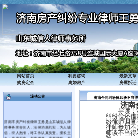
关闭
网站首页
我要咨询
最新文章
购房定金
离婚房产
房屋拆迁
滚动公告
济南合同纠纷律师谈不当得
济南
导读：
纠纷偿还借
济南市房产纠纷律师王勇是山东诚信人律
纷律师
调查
师事务所合伙人，法律功底扎实，为人诚
律师
参加
不
信，待人热情，对工作认真负责。擅长主
师谈不当得
办：房产买卖、房产继承、房屋确权、房