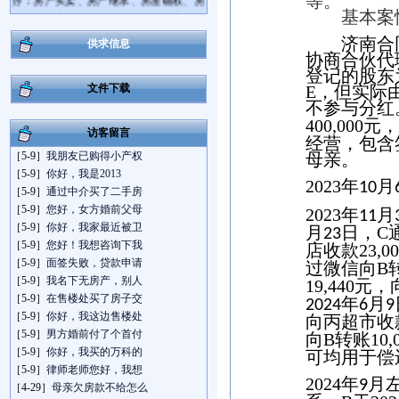
等。
屋拆迁、离婚房产分割等房产纠纷案件；
基本案
并且精通企业法律顾问业务，担任多家
济南合
大、中型企业的法律顾问，具备相当丰富
供求信息
协商合伙代
的执业实践经验和诉讼技巧。
登记的股东
王勇律师咨询电话：13573782679，地址:
文件下载
E
，但实际
济南市经七路758号连城国际大厦A座301
不参与分红
室。
400,000
元，
访客留言
经营，包含
［5-9］
我朋友已购得小产权
母亲。
［5-9］
你好，我是2013
2023
年
月
10
［5-9］
通过中介买了二手房
［5-9］
您好，女方婚前父母
2023
年
月
11
［5-9］
你好，我家最近被卫
月
日，
C
23
［5-9］
您好！我想咨询下我
店收款
23,0
［5-9］
面签失败，贷款申请
过微信向
B
［5-9］
我名下无房产，别人
19,440
元，
［5-9］
在售楼处买了房子交
年
月
2024
6
9
［5-9］
你好，我这边售楼处
向丙超市收
［5-9］
男方婚前付了个首付
向
B
转账
10,
［5-9］
你好，我买的万科的
可均用于偿
［5-9］
律师老师您好，我想
2024
年
月
9
［4-29］
母亲欠房款不给怎么