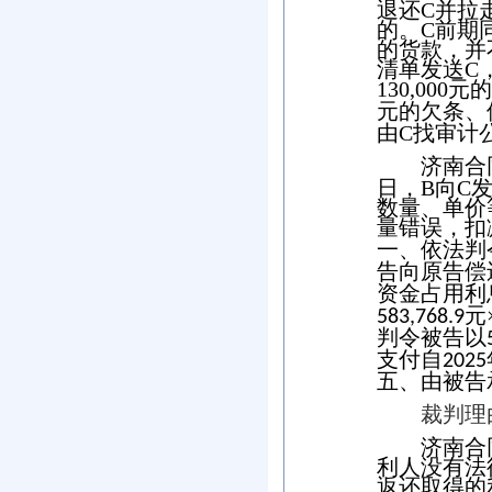
退还
C
并拉
的。
C
前期
的货款，并
清单发送
C
130,000
元的
元的欠条、
由
C
找审计
济南合
日，
B
向
C
数量、单价
量错误，扣
一、依法判
告向原告偿
资金占用利
元
583,768.9
判令被告以
支付自
2025
五、由被告
裁判理
济南合
利人没有法
返还取得的