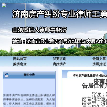
关闭
网站首页
我要咨询
最新文章
购房定金
离婚房产
房屋拆迁
滚动公告
济南房产继承律师谈排除妨
济南
告居住使
导读：
济南市房产纠纷律师王勇是山东诚信人律
妨害纠纷搬
师事务所合伙人，法律功底扎实，为人诚
纷类型。
济
信，待人热情，对工作认真负责。擅长主
办：房产买卖、房产继承、房屋确权、房