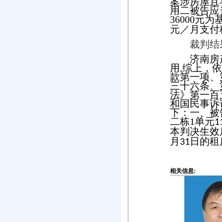
案涉房屋且
用二被告应
36000
元为
元／月支付
裁判结
济南房
用
,
综上，依
款第一项、
三十六条、
法》第一百
和国民事诉
下：一、被
二栋
1
单元
1
本判决生效
月
日的租
31
相关信息: