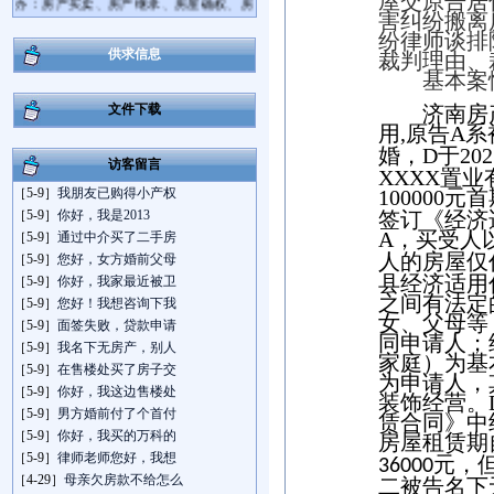
屋交原告居
害纠纷搬离
屋拆迁、离婚房产分割等房产纠纷案件；
纷律师谈排
并且精通企业法律顾问业务，担任多家
供求信息
裁判理由、
大、中型企业的法律顾问，具备相当丰富
基本案
的执业实践经验和诉讼技巧。
王勇律师咨询电话：13573782679，地址:
文件下载
济南房
济南市经七路758号连城国际大厦A座301
用
,
原告
A
系
室。
婚，
D
于
202
访客留言
XXXX
置业
［5-9］
我朋友已购得小产权
100000
元首
［5-9］
你好，我是2013
签订《经济
A
，买受人
［5-9］
通过中介买了二手房
人的房屋仅
［5-9］
您好，女方婚前父母
县经济适用
［5-9］
你好，我家最近被卫
之间有法定
［5-9］
您好！我想咨询下我
女、父母等
［5-9］
面签失败，贷款申请
同申请人；
［5-9］
我名下无房产，别人
家庭）为基
［5-9］
在售楼处买了房子交
为申请人，
［5-9］
你好，我这边售楼处
装饰经营。
［5-9］
男方婚前付了个首付
赁合同》中
［5-9］
你好，我买的万科的
房屋租赁期
［5-9］
律师老师您好，我想
元，
36000
［4-29］
母亲欠房款不给怎么
二被告名下