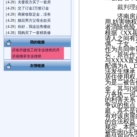
［4-29］
夫妻双方买了一套房
裁判理
［4-29］
交了订金2万签订金
［4-29］
商家收取定金，没有
济南房
［4-29］
婚后男方父母全款买
用
,
妨害物权
者消除危险
［4-29］
你好，我这边售楼处
根据《
XX
［4-28］
我购买了一套精装修
请人之间有
我的链接
偶、子女、
作为共同申
·
济南市建筑工程专业律师武丹
买，原告作
·
济南继承专业律师
与
XXXX
置
配偶为
A
，
友情链接
法发生继承
居住使用权
为是二被告
金，其与
D
方各执一词
的利害关系
争议的焦点
庭，其不是
有对该房屋
的合法权益
规定，本院
被告因
D
去