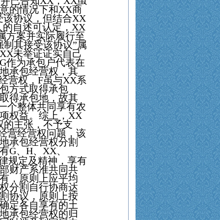
）并已告知
XX
，
XX
虽
意的情况下和
XX
商
受该协议，但结合
XX
人的自述可认定，
XX
属方案并实际履行至
强制其接受该协议”属
XX
未举证证实自己
G
作为承包户代表在
地承包经营权，其
经营权，
F
虽与
XX
系
包方式取得承包
取得承包地，故其
一个整体共同享有农
项权益。综上，
XX
权的主张，不予支
经营经营权问题，该
地承包经营权分割
有
G
、
H
、
XX
、
律规定及精神，享有
部财产系准共同共
有，原则上应平均
权分割自行协商达
割协议，原则上按
确定各自享有的土
地承包经营权的归