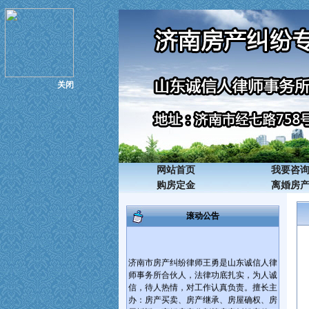
关闭
网站首页
我要咨
购房定金
离婚房
滚动公告
济南市房产纠纷律师王勇是山东诚信人律
师事务所合伙人，法律功底扎实，为人诚
信，待人热情，对工作认真负责。擅长主
办：房产买卖、房产继承、房屋确权、房
屋拆迁、离婚房产分割等房产纠纷案件；