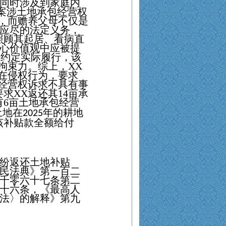
同时涉及到家庭内
案涉土地承包经营权
，而赡养父母不仅是
应尽的法定义务，
照顾其起居、看病直
心价值观中应被提
的约定实际履行，该
拘束力。综上，
XX
在侵权行为，要求
经营权诉求不具有事
要求
XX
返还其
14
亩承
有
6
亩土地承包经营
土地在
年的耕地
2025
该补贴款全额给付
纷返还土地补贴
民法典》第一百二
千零六十七条第二
十六条，《最高人
法〉的解释》第九