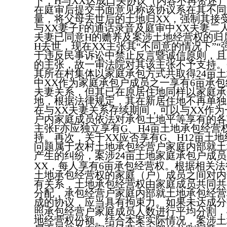
下，
H
与
XX
达成口头协议（内容不再赘述
在庭审后提交书面意见称该协议系在其不同
量，将父母去世后的土地归
XX
，强制其接
与
XX
妻子
F
的通话录音及庭审中
XX
夫妻二
夫妻已同意
H
的赡养及案涉土地经营权的归
H
去世，现在
XX
主张其
“不同意的情况下”“
于违反民事诉讼中禁止反言暨诚信原则，且
的主张，故一审法院对其该主张不予支持。
其所在村集体以家庭承包方式共取得
24
亩土
中
XX
作为家庭承包户成员之一享有
6
亩承包
夫妻关系，但其已在原居住地同样以家庭承
地，根据法律规定，其在新居住地不再单独
在与
XX
夫妻关系存续期间，可以与
XX
作为
户内家庭成员依法对承包土地平等享有的各
主张
F
亦应独立享有
G
、
H
4
亩土地承包经营
持。再次，关于
XX
应否享有
G
、
H
12
亩土地
问题属于农村土地承包经营户家庭内部就土
产生的纠纷，案涉
亩土地家庭承包户成员
24
XX
，每人享有
6
亩承包经营权。根据相关法
土地承包经营权的家庭（户）成员之间对内
有关系，土地承包经营权由家庭成员共同共
分配，承包经营户家庭内部就土地承包经营
成的协议，应当具有拘束力。如果未达成分
照承包经营户家庭成员人数进行平均分割，
地经营权份额。结合本案实际情况，案涉土