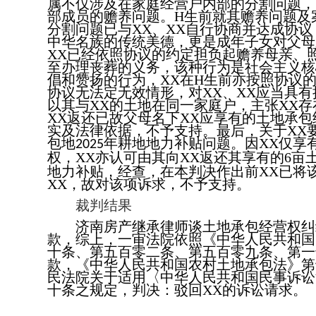
属不仅涉及在家庭经营户内部的分割问题，
部成员的赡养问题。
H
生前就其赡养问题及
分割问题已与
XX
、
XX
自行协商并达成协议
中华名族的传统美德，更是成年子女对父母
XX
已经依照协议的约定担负起赡养母亲、
至办理丧葬的义务，该种行为是社会主义核
倡和赞扬的行为，
XX
在
H
生前亦按照协议
协议无法定无效情形，对
XX
、
XX
应当具有
以其与
XX
的土地在同一家庭户，主张
XX
存
XX
返还已故父母名下
XX
应享有的土地承包
实及法律依据，不予支持。最后，关于
XX
包地
年耕地地力补贴问题。因
XX
仅享
2025
权，
XX
亦认可由其向
XX
返还其享有的
6
亩
地力补贴，经查，在本判决作出前
XX
已将
XX
，故对该项诉求，不予支持。
裁判结果
济南房产继承律师谈土地承包经营权纠
款
，
综上，一审法院依照《中华人民共和国
十条、第五百零二条、第五百零九条、第一
款，《中华人民共和国农村土地承包法》第
民法院关于适用〈中华人民共和国民事诉讼
十条之规定，判决：驳回
XX
的诉讼请求。