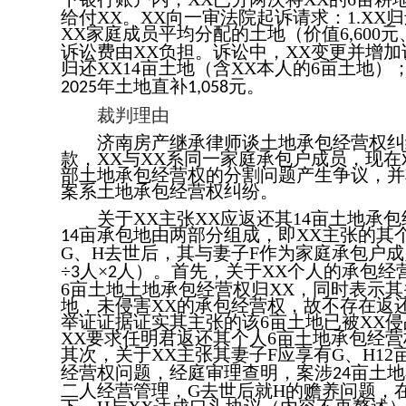
给付
XX
。
XX
向一审法院起诉请求：
1.
XX
归
XX
家庭成员平均分配的土地（价值
6,600
元
诉讼费由
XX
负担。诉讼中，
XX
变更并增加
归还
XX
14
亩土地（含
XX
本人的
6
亩土地）
年土地直补
元。
2025
1,058
裁判理由
济南房产继承律师谈土地承包经营权纠
款，
XX
与
XX
系同一家庭承包户成员，现在
部土地承包经营权的分割问题产生争议，并
案系土地承包经营权纠纷。
关于
XX
主张
XX
应返还其
14
亩土地承包
亩承包地由两部分组成，即
XX
主张的其
14
G
、
H
去世后，其与妻子
F
作为家庭承包户成
÷
人×
人）。首先，关于
XX
个人的承包经
3
2
6
亩土地土地承包经营权归
XX
，同时表示其
地，未侵害
XX
的承包经营权，故不存在返
举证证据证实其主张的该
6
亩土地已被
XX
侵
XX
要求任明君返还其个人
6
亩土地承包经营
其次，关于
XX
主张其妻子
F
应享有
G
、
H
12
经营权问题，经庭审理查明，案涉
亩土地
24
二人经营管理，
G
去世后就
H
的赡养问题，