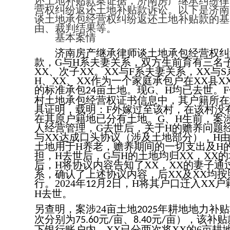
还土地补贴款
案证据，
济南房产继承纠纷律
营权纠纷返还土地补贴款
诉讼。以下是
济南
谈土地承包经营权纠纷返还土地补贴款
的基
由、裁判结果等。
基本案情
济南房产继承律师谈土地承包经营权纠
款，
G
与
H
系夫妻关系，双方生前育有三名
XX
、次子
XX
。
XX
与
F
系夫妻关系，
XX
与
S
H
、
XX
、
XX
作为一个家庭承包户在
XX
县
X
的标准承包
亩土地。现
G
、
H
均已去世。
F
24
村土地承包经营权证书信息中，其户籍所在
具证明，载明：
F
外嫁过至该村，在该村没
在其原户籍地已分有土地。
G
、
H
生前，案
人经营管理，
G
去世后，关于
H
的赡养问题
与
XX
达成口头协议（涉及土地部分），
H
土地用于
H
养老，赡养期间的一切支出及
H
担，
H
去世后，
G
与
H
的土地均归
XX
，
XX
的
后，
H
将协议内容告知了
XX
，
XX
的妻子通
系，确认了上述协议内容，后
XX
及
XX
均按
行。
2024
年
月
日，
H
将其户口迁入
XX
户
12
2
H
去世。
另查明，案涉
24
亩土地
年耕地地力补贴
2025
次分别为
元
亩、
元
亩），该补贴
75.60
/
8.40
/
下银行账户内，
XX
已分两次将
XX
的
6
亩耕