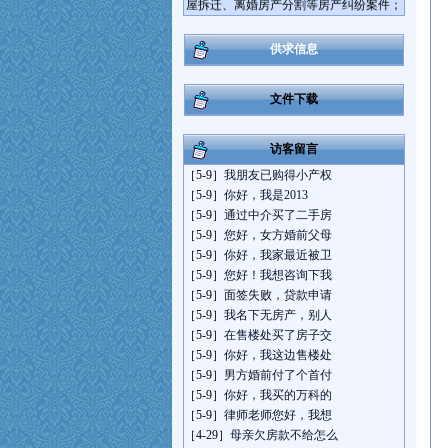
并且精通企业法律顾问业务，担任多家
大、中型企业的法律顾问，具备相当丰富
的执业实践经验和诉讼技巧。
供求信息
王勇律师咨询电话：13573782679，地址:
济南市经七路758号连城国际大厦A座301
文件下载
室。
访客留言
［5-9］
我朋友已购得小产权
［5-9］
你好，我是2013
［5-9］
通过中介买了二手房
［5-9］
您好，女方婚前父母
［5-9］
你好，我家最近被卫
［5-9］
您好！我想咨询下我
［5-9］
面签失败，贷款申请
［5-9］
我名下无房产，别人
［5-9］
在售楼处买了房子交
［5-9］
你好，我这边售楼处
［5-9］
男方婚前付了个首付
［5-9］
你好，我买的万科的
［5-9］
律师老师您好，我想
［4-29］
母亲欠房款不给怎么