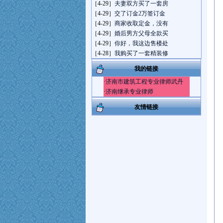
［4-29］
夫妻双方买了一套房
［4-29］
交了订金2万签订金
［4-29］
商家收取定金，没有
［4-29］
婚后男方父母全款买
［4-29］
你好，我这边售楼处
［4-28］
我购买了一套精装修
我的链接
·
济南市建筑工程专业律师武丹
·
济南继承专业律师
友情链接