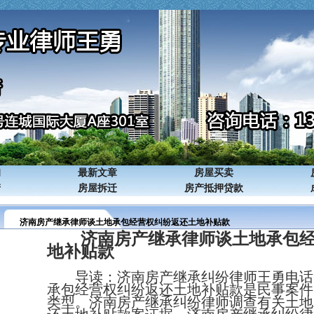
询
最新文章
房屋买卖
产
房屋拆迁
房产抵押贷款
济南房产继承律师谈土地承包经营权纠纷返还土地补贴款
济南
房产
继承律师谈
土地承包
地补贴款
导读：
济南房产继承纠纷律师
王勇电话
承包经营权纠纷返还土地补贴款
是民事案件
类型。
济南房产继承纠纷律师
调查有关
土地