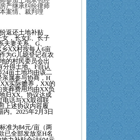
师
参加
土地承包经
房产继承纠纷律师
本案情、裁判理
纷返还土地补贴
子女，长女
E
、长子
系夫妻关系。
G
、
X
乡
XX
村按每人
6
亩
作为
G
儿媳登记在农
地的村民委员会出
有分得土地。
F
自认
涉
24
亩土地均由该二
经亲属参与协商，
H
由
XX
实际赡养，
XX
的
的丧葬费用均由
XX
负
地归
XX
。协议达成
过电话与
XX
取得联
照上述协议内容履
籍内。
2025
年
月
日
2
3
标准为
元
亩（两
84
/
款已全部发放至
H
名
地地力补贴合计
元