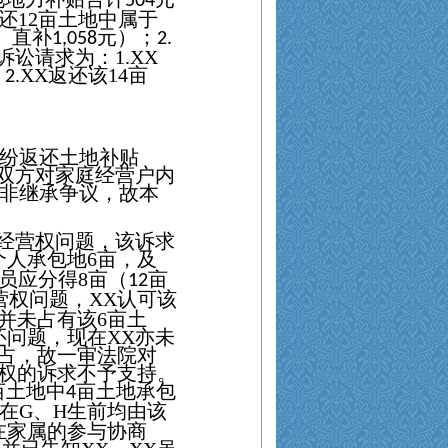
504
还
12
亩土地中属于
、直补
元）；
1,058
2.
诉讼请求为：
1.
XX
；
XX
返还该
14
亩
2.
纷返还土地补贴
双方对家庭经营户内
非继承争议，故本
经营权问题，该诉求
个人承包地
6
亩，及
员应分得
8
亩（
亩
12
营权问题，
XX
认可该
并未占有该
6
亩土
还问题，现在
XX
亦未
占，故一审法院对
权的诉求不予支持。
亩土地中
亩土地承包
4
在
G
、
H
生前均由该
在家属的参与协商