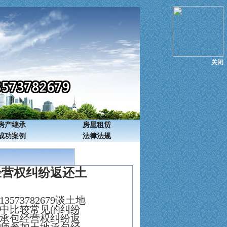
关闭
房产继承
房屋租赁
成功案例
法律法规
经营权纠纷返还土
13573782679
谈土地
中比较常见的纠纷
承包经营权纠纷返