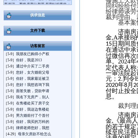
修施工欠款
屋拆迁、离婚房产分割等房产纠纷案件；
同纠纷给付
并且精通企业法律顾问业务，担任多家
纷律师谈劳
大、中型企业的法律顾问，具备相当丰富
供求信息
裁判理由、
的执业实践经验和诉讼技巧。
基本案
王勇律师咨询电话：13573782679，地址:
济南市经七路758号连城国际大厦A座301
文件下载
济南房
室。
金
,
A
承接
B
日期间质
15
访客留言
在通话中承
［5-9］
我朋友已购得小产权
过微信再次
［5-9］
你好，我是2013
单。
2024
年
［5-9］
通过中介买了二手房
定代表人称
一审法院起
［5-9］
您好，女方婚前父母
元；
判令
2.
［5-9］
你好，我家最近被卫
年
月
2020
8
2
［5-9］
您好！我想咨询下我
付时止按全
［5-9］
面签失败，贷款申请
息。
［5-9］
我名下无房产，别人
［5-9］
在售楼处买了房子交
裁判理
［5-9］
你好，我这边售楼处
济南房
［5-9］
男方婚前付了个首付
金
,
《最高人
［5-9］
你好，我买的万科的
的若干规定
［5-9］
律师老师您好，我想
续至民法典
［4-29］
母亲欠房款不给怎么
法典的规定