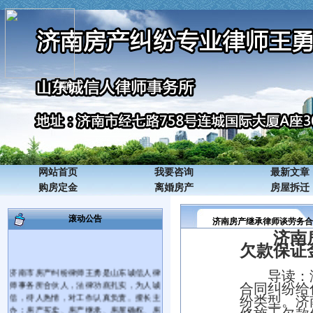
关闭
网站首页
我要咨询
最新文章
购房定金
离婚房产
房屋拆迁
滚动公告
济南房产继承律师谈劳务合
济南
欠款保证
济南市房产纠纷律师王勇是山东诚信人律
导读：
师事务所合伙人，法律功底扎实，为人诚
合同纠纷给
信，待人热情，对工作认真负责。擅长主
纷类型。
济
办：房产买卖、房产继承、房屋确权、房