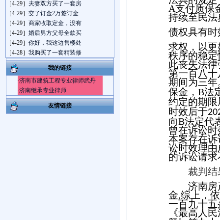
［4-29］
夫妻双方买了一套房
A
支付质保
［4-29］
交了订金2万签订金
持续至民法
［4-29］
商家收取定金，没有
债权具有时
［4-29］
婚后男方父母全款买
［4-29］
你好，我这边售楼处
求权，以更
［4-28］
我购买了一套精装修
秩序的稳定
此丧失法律
我的链接
第一百八十
期间为三年
·
济南市建筑工程专业律师武丹
保金，
B
法
·
济南继承专业律师
约定的期限
友情链接
时效后于
20
向
B
法定代
曾在诉讼时
本案存在诉
讼时效理由
的诉讼请求
裁判结
济南房
金
,
综上，依
一百九十五
《最高人民